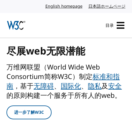
转到内容
English homepage
英文
日本語ホームページ
日
目录
访问 W3C 主页
尽展web无限潜能
万维网联盟（World Wide Web
Consortium简称W3C）制定
标准和指
南
，基于
无障碍
、
国际化
、
隐私
及
安全
的原则构建一个服务于所有人的web。
进一步了解W3C