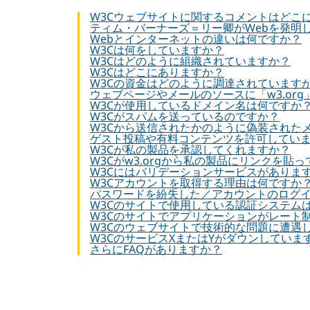
W3Cウェブサイトに関するコメントはどこ
ティム・バーナーズ＝リー卿がWebを発明
Webとインターネットの違いは何ですか？
W3Cは何をしていますか？
W3Cはどのように組織されていますか？
W3Cはどこにありますか？
W3Cの資金はどのように調達されています
ウェブページやメールのソースに「w3.or
W3Cが使用しているドメイン名は何ですか
W3Cがスパムを送っているのですか？
W3Cから送信されたかのように偽装された
ゲスト投稿や有料コンテンツを許可してい
W3Cが私の製品を承認してくれますか？
W3Cがw3.orgから私の製品にリンクを貼
W3Cにはバリデーションサービスがありま
W3Cアカウントを取得する理由は何ですか
パスワードを紛失した／アカウントのログ
W3Cのサイトで使用している認証システム
W3Cのサイトでアプリケーションがレート
W3Cのウェブサイトで技術的な問題に遭遇
W3CのサービスXまたはYがダウンしていま
さらにFAQがありますか？