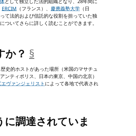
体
として独立した法的組織となり、28年間に
、
ERCIM
（フランス）、
慶應義塾大学
（日
って法的および信託的な役割を担っていた独
についてさらに詳しく読むことができます。
すか？
§
__anchor
、歴史的ホストがあった場所（米国のマサチュ
アンティポリス、日本の東京、中国の北京）
Cエヴァンジェリスト
によって各地で代表され
うに調達されていま