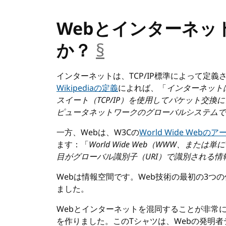
Webとインターネッ
か？
§
__anchor
インターネットは、TCP/IP標準によって定
Wikipediaの定義
によれば、「
インターネット
スイート（TCP/IP）を使用してパケット交
ピュータネットワークのグローバルシステムで
一方、Webは、W3Cの
World Wide Web
ます：「
World Wide Web（WWW、ま
目がグローバル識別子（URI）で識別される情
Webは情報空間です。Web技術の最初の3つの仕
ました。
Webとインターネットを混同することが非常
を作りました。このTシャツは、Webの発明