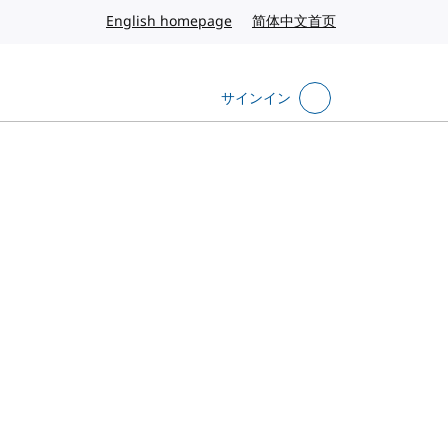
English homepage
英語
简体中文首页
中国語
サインイン