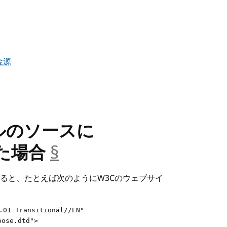
金源
ルのソースに
けた場合
§
__anchor
ると、たとえば次のようにW3Cのウェブサイ
.01 Transitional//EN"

oose.dtd">