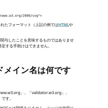
/www.w3.org/2000/svg">
されたフォーマット（上記の例では
HTML
や
が関与したことを意味するものではありませ
を特定する手助けはできません。
ドメイン名は何です
.org」、「validator.w3.org」、
）です。