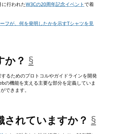
月に行われた
W3Cの20周年記念イベント
で着
すか？
§
__anchor
確保するためのプロトコルやガイドラインを開発
e Webの機能を支える主要な部分を定義していま
とができます。
織されていますか？
§
__ancho