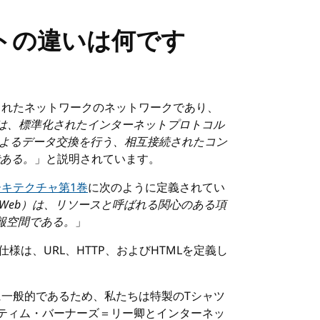
トの違いは何です
義されたネットワークのネットワークであり、
は、標準化されたインターネットプロトコル
換によるデータ交換を行う、相互接続されたコン
ある。
」と説明されています。
のアーキテクチャ第1巻
に次のように定義されてい
たは単にWeb）は、リソースと呼ばれる関心のある項
報空間である。
」
様は、URL、HTTP、およびHTMLを定義し
に一般的であるため、私たちは特製のTシャツ
者ティム・バーナーズ＝リー卿とインターネッ