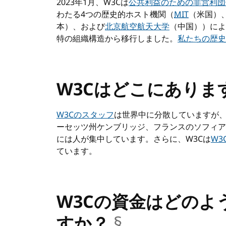
2023年1月、W3Cは
公共利益のための非営利団
わたる4つの歴史的ホスト機関（
MIT
（米国）
本）、および
北京航空航天大学
（中国））によ
特の組織構造から移行しました。
私たちの歴史
W3Cはどこにありま
W3Cのスタッフ
は世界中に分散していますが
ーセッツ州ケンブリッジ、フランスのソフィア
には人が集中しています。さらに、W3Cは
W3
ています。
W3Cの資金はどのよ
すか？
§
__anchor