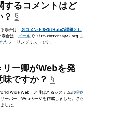
関するコメントはど
か？
§
__anchor
ある場合は、
各コメントをGitHubの課題とし
ない場合は、
メール
で
ま
site-comments@w3.org
れた
メーリングリストです。）
リー卿がWebを発
意味ですか？
§
__anchor
orld Wide Web」と呼ばれるシステムの
提案
、サーバー、Webページを作成しました。さら
しました。